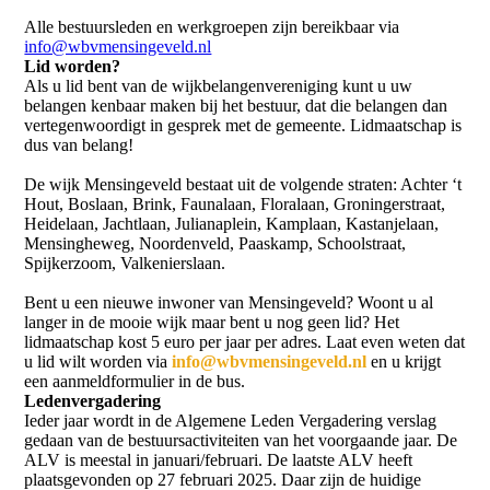
Alle bestuursleden en werkgroepen zijn bereikbaar via
info@wbvmensingeveld.nl
Lid worden?
Als u lid bent van de wijkbelangenvereniging kunt u uw
belangen kenbaar maken bij het bestuur, dat die belangen dan
vertegenwoordigt in gesprek met de gemeente. Lidmaatschap is
dus van belang!
De wijk Mensingeveld bestaat uit de volgende straten: Achter ‘t
Hout, Boslaan, Brink, Faunalaan, Floralaan, Groningerstraat,
Heidelaan, Jachtlaan, Julianaplein, Kamplaan, Kastanjelaan,
Mensingheweg, Noordenveld, Paaskamp, Schoolstraat,
Spijkerzoom, Valkenierslaan.
Bent u een nieuwe inwoner van Mensingeveld? Woont u al
langer in de mooie wijk maar bent u nog geen lid? Het
lidmaatschap kost 5 euro per jaar per adres. Laat even weten dat
u lid wilt worden via
info@wbvmensingeveld.nl
en u krijgt
een aanmeldformulier in de bus.
Ledenvergadering
Ieder jaar wordt in de Algemene Leden Vergadering verslag
gedaan van de bestuursactiviteiten van het voorgaande jaar. De
ALV is meestal in januari/februari. De laatste ALV heeft
plaatsgevonden op 27 februari 2025. Daar zijn de huidige