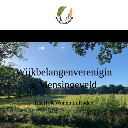
Wijkbelangenverenigin
g Mensingeveld
Heerlijk Wonen in Roden